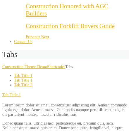
Construction Honored with AGC
Builders
Construction Forklift Buyers Guide
Previous
Next
Contact Us
Tabs
Construction Theme Demo
Shortcodes
Tabs
Tab Title 1
Tab Title 1
Tab Title 2
Tab Title 1
Lorem ipsum dolor sit amet, consectetuer adipiscing elit. Aenean commodo
ligula eget dolor. Aenean massa. Cum sociis natoque
penatibus
et magnis
dis parturient montes, nascetur ridiculus mus.
Donec quam felis, ultricies nec, pellentesque eu, pretium quis, sem.
Nulla consequat massa quis enim. Donec pede justo, fringilla vel, aliquet