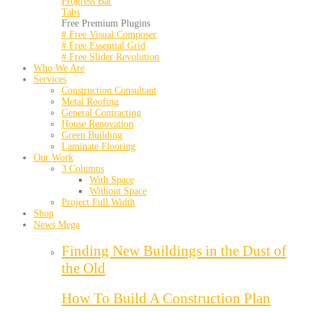
Progress Bar
Tabs
Free Premium Plugins
# Free Visual Composer
# Free Essential Grid
# Free Slider Revolution
Who We Are
Services
Construction Consultant
Metal Roofing
General Contracting
House Renovation
Green Building
Laminate Flooring
Our Work
3 Columns
With Space
Without Space
Project Full Width
Shop
News Mega
Finding New Buildings in the Dust of
the Old
How To Build A Construction Plan